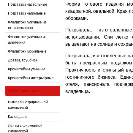
Форма готового изделия мо
Подставки настольные
квадратной, овальной. Края п
Подставки напольные
оборками.
Флагштоки уличные из
стекловолокна
Покрывала, изготовленн
использовании. Они легко
Флагштоки уличные из
алюминия
выцветают на солнце и сохраня
Флагштоки мобильные
Покрывала, изготовленные на 
Древки, трубочки
быть прекрасным подарком
Кронштейны уличные
Практичность и стильный ви
гостиничного бизнеса. Един
Кронштейны интерьерные
отеля, пансионата подчер
Промо-продукция
владельца.
Вымпелы с фирменной
символикой
Календари
Ленты с фирменной
символикой