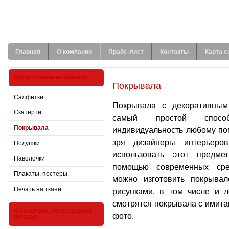
Главная
О компании
Прайс-лист
Контакты
Карта с
Оформление интерьера
Покрывала
Салфетки
Покрывала с декоративным
Скатерти
самый простой спосо
Покрывала
индивидуальность любому п
зря дизайнеры интерьеро
Подушки
использовать этот предме
Наволочки
помощью современных сре
Плакаты, постеры
можно изготовить покрыва
Печать на ткани
рисунками, в том числе и 
смотрятся покрывала с имита
Флагштоки, аксессуары к
фото.
флагам