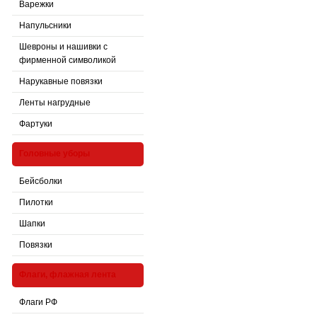
Варежки
Напульсники
Шевроны и нашивки с
фирменной символикой
Нарукавные повязки
Ленты нагрудные
Фартуки
Головные уборы
Бейсболки
Пилотки
Шапки
Повязки
Флаги, флажная лента
Флаги РФ