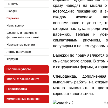
Галстуки
сразу наводят на мысли о
новогодних праздниках и з
Шарфы
каждом человеке, на
Варежки
воспоминание о детстве, т
Напульсники
которые нас кутали родители,
Шевроны и нашивки с
варежках. Теплые и уютн
фирменной символикой
симпатичным рисунком, о
Нарукавные повязки
популярны в нашем суровом к
Ленты нагрудные
Варежки по праву являются о
Фартуки
смыслах этого слова. В этом 
и сотрудникам фирмы, и корп
Головные уборы
Спецодежда, дополненная
Флаги, флажная лента
выполнять работы на открыт
можно выполнить в цвет
Госсимволика
корпоративного стиля.
Комплексные решения
На