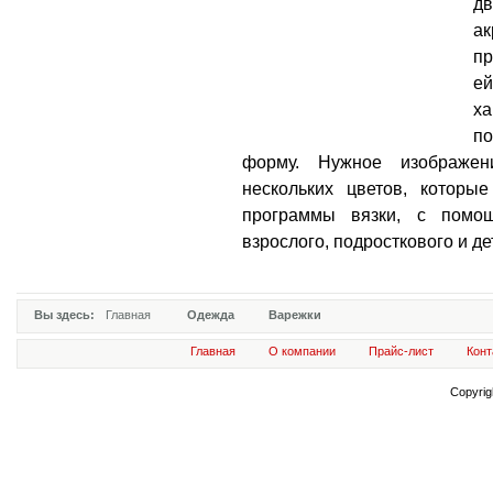
дв
а
пр
е
х
п
форму. Нужное изображе
нескольких цветов, которы
программы вязки, с помощ
взрослого, подросткового и де
Вы здесь:
Главная
Одежда
Варежки
Главная
О компании
Прайс-лист
Конт
Copyri