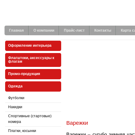
Главная
О компании
Прайс-лист
Контакты
Карта с
Оформление интерьера
Флагштоки, аксессуары к
флагам
Промо-продукция
Одежда
Футболки
Накидки
Спортивные (стартовые)
номера
Варежки
Платки, косынки
Варежки – сугубо зимняя час