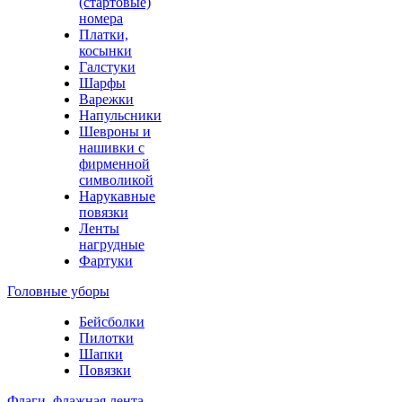
(стартовые)
номера
Платки,
косынки
Галстуки
Шарфы
Варежки
Напульсники
Шевроны и
нашивки с
фирменной
символикой
Нарукавные
повязки
Ленты
нагрудные
Фартуки
Головные уборы
Бейсболки
Пилотки
Шапки
Повязки
Флаги, флажная лента