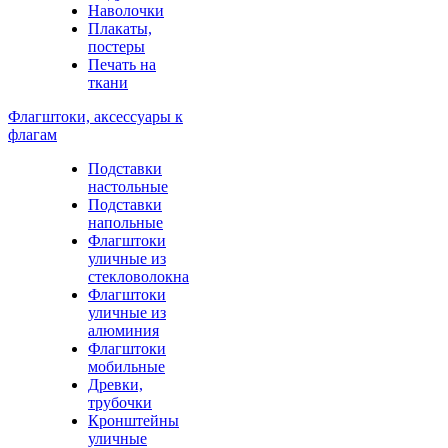
Наволочки
Плакаты,
постеры
Печать на
ткани
Флагштоки, аксессуары к
флагам
Подставки
настольные
Подставки
напольные
Флагштоки
уличные из
стекловолокна
Флагштоки
уличные из
алюминия
Флагштоки
мобильные
Древки,
трубочки
Кронштейны
уличные