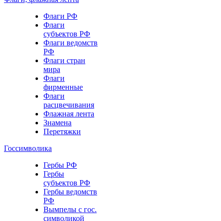
Флаги РФ
Флаги
субъектов РФ
Флаги ведомств
РФ
Флаги стран
мира
Флаги
фирменные
Флаги
расцвечивания
Флажная лента
Знамена
Перетяжки
Госсимволика
Гербы РФ
Гербы
субъектов РФ
Гербы ведомств
РФ
Вымпелы с гос.
символикой